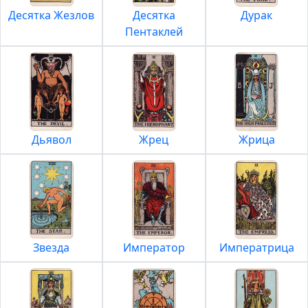
Десятка Жезлов
Десятка
Дурак
Пентаклей
Дьявол
Жрец
Жрица
Звезда
Император
Императрица