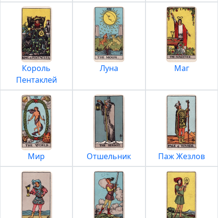
Король
Луна
Маг
Пентаклей
Мир
Отшельник
Паж Жезлов