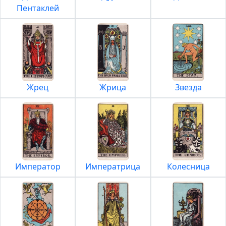
Пентаклей
Жрец
Жрица
Звезда
Император
Императрица
Колесница