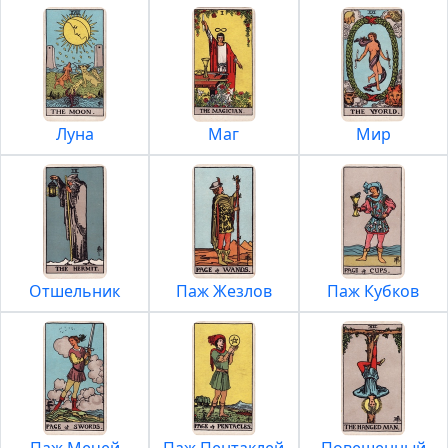
Луна
Маг
Мир
Отшельник
Паж Жезлов
Паж Кубков