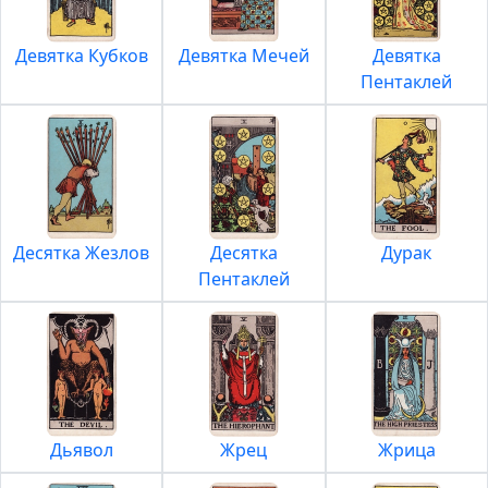
Девятка Кубков
Девятка Мечей
Девятка
Пентаклей
Десятка Жезлов
Десятка
Дурак
Пентаклей
Дьявол
Жрец
Жрица