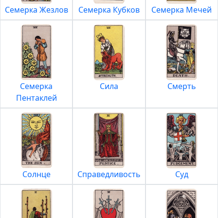
Семерка Жезлов
Семерка Кубков
Семерка Мечей
Семерка
Сила
Смерть
Пентаклей
Солнце
Справедливость
Суд