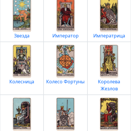
Звезда
Император
Императрица
Колесница
Колесо Фортуны
Королева
Жезлов