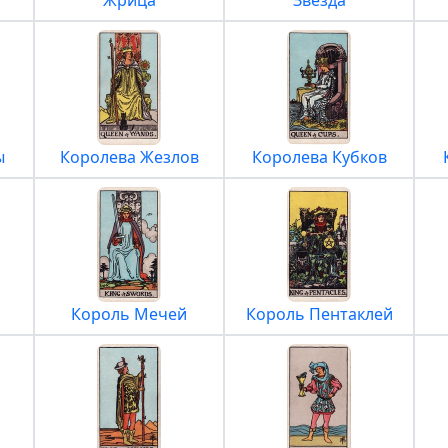
Жрица
Звезда
ы
Королева Жезлов
Королева Кубков
Король Мечей
Король Пентаклей