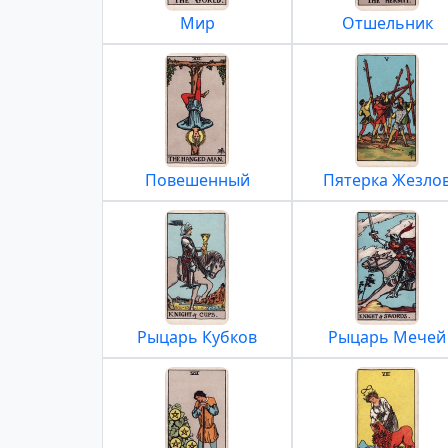
Мир
Отшельник
Повешенный
Пятерка Жезло
Рыцарь Кубков
Рыцарь Мечей