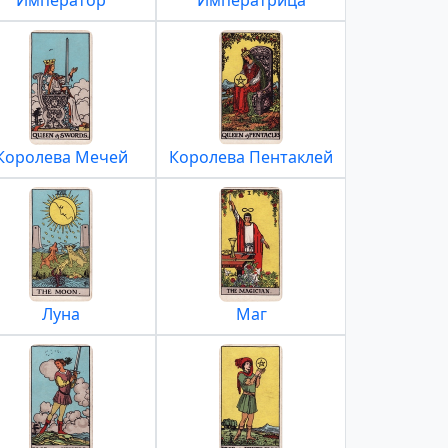
Император
Императрица
Королева Мечей
Королева Пентаклей
Луна
Маг