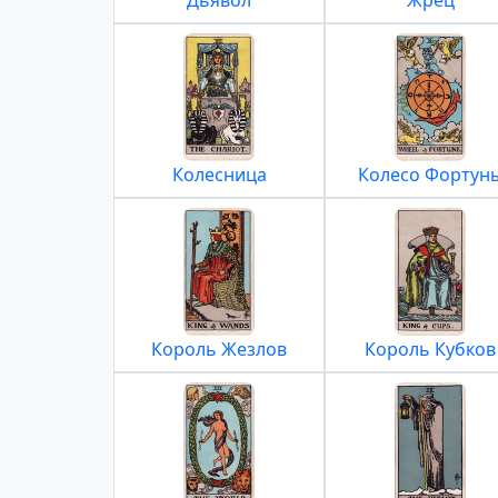
Дьявол
Жрец
Колесница
Колесо Фортун
Король Жезлов
Король Кубков