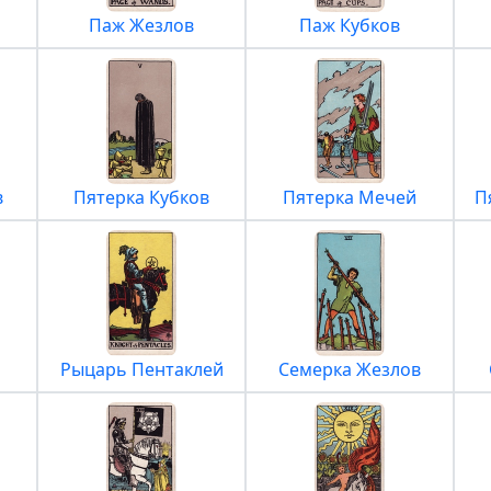
Паж Жезлов
Паж Кубков
в
Пятерка Кубков
Пятерка Мечей
П
Рыцарь Пентаклей
Семерка Жезлов