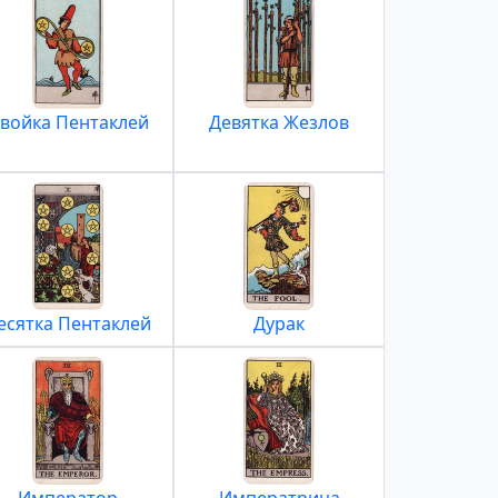
войка Пентаклей
Девятка Жезлов
есятка Пентаклей
Дурак