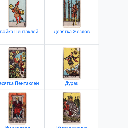
войка Пентаклей
Девятка Жезлов
есятка Пентаклей
Дурак