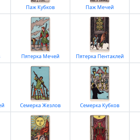
Паж Кубков
Паж Мечей
в
Пятерка Мечей
Пятерка Пентаклей
ей
Семерка Жезлов
Семерка Кубков