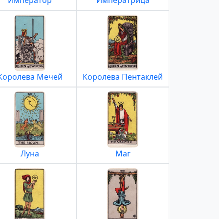
Император
Императрица
Королева Мечей
Королева Пентаклей
Луна
Маг