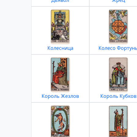
Дьявол
Жрец
Колесница
Колесо Фортун
Король Жезлов
Король Кубков