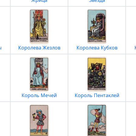
Жрица
Звезда
ы
Королева Жезлов
Королева Кубков
Король Мечей
Король Пентаклей