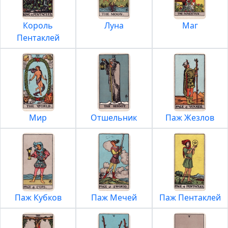
Король
Луна
Маг
Пентаклей
Мир
Отшельник
Паж Жезлов
Паж Кубков
Паж Мечей
Паж Пентаклей