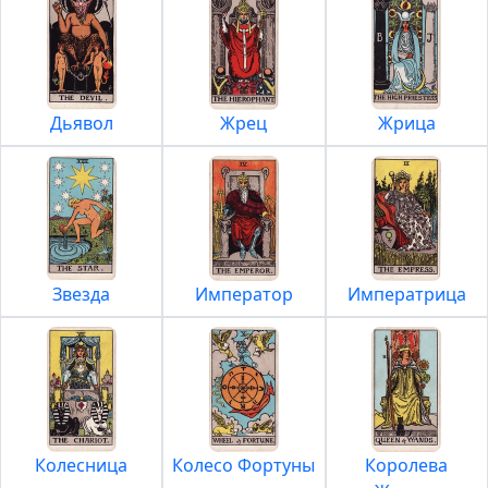
Дьявол
Жрец
Жрица
Звезда
Император
Императрица
Колесница
Колесо Фортуны
Королева